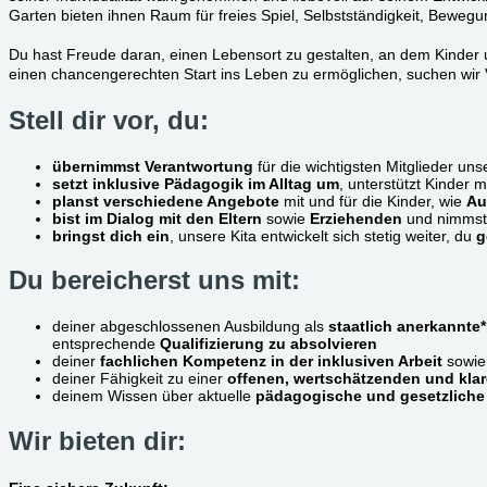
Garten bieten ihnen Raum für freies Spiel, Selbstständigkeit, Bewegu
Du hast Freude daran, einen Lebensort zu gestalten, an dem Kinde
einen chancengerechten Start ins Leben zu ermöglichen, suchen wir 
Stell dir vor, du:
übernimmst Verantwortung
für die wichtigsten Mitglieder un
setzt inklusive Pädagogik im Alltag um
, unterstützt Kinder m
planst verschiedene Angebote
mit und für die Kinder, wie
Au
bist im Dialog mit den Eltern
sowie
Erziehenden
und nimmst 
bringst dich ein
, unsere Kita entwickelt sich stetig weiter, du
g
Du bereicherst uns mit:
deiner abgeschlossenen Ausbildung als
staatlich anerkannte
entsprechende
Qualifizierung zu absolvieren
deiner
fachlichen Kompetenz in der inklusiven Arbeit
sowie 
deiner Fähigkeit zu einer
offenen, wertschätzenden und kl
deinem Wissen über aktuelle
pädagogische und gesetzliche
Wir bieten dir: