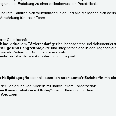
ng und die Entfaltung zu einer selbstbewussten Persönlichkeit.
r und ihre Familien sich willkommen fühlen und alle Menschen sich w
Verstärkung für unser Team.
serer Gesellschaft
it
individuellem Förderbedarf
gezielt, beobachtest und dokumentierst
sflüge und Langzeitprojekte
und integrierst diese in den Tagesablau
sie als Partner im Bildungsprozess wahr
estaltest die Konzeption
der Einrichtung mit
*r Heilpädagog*in
oder als
staatlich anerkannte*r Erzieher*in mit e
der Begleitung von Kindern mit individuellem Förderbedarf
aren Kommunikation
mit Kolleg*innen, Eltern und Kindern
 Vorgaben