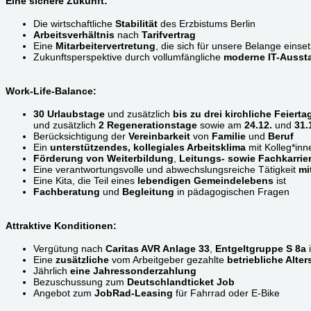
Eine sichere Zukunft:
Die wirtschaftliche
Stabilität
des Erzbistums Berlin
Arbeitsverhältnis
nach
Tarifvertrag
Eine
Mitarbeitervertretung
, die sich für unsere Belange einset
Zukunftsperspektive durch vollumfängliche
moderne IT-Aussta
Work-Life-Balance:
30 Urlaubstage
und zusätzlich
bis zu drei kirchliche Feierta
und zusätzlich
2 Regenerationstage
sowie am
24.12.
und
31.1
Berücksichtigung der
Vereinbarkeit
von
Familie
und
Beruf
Ein
unterstützendes, kollegiales Arbeitsklima
mit Kolleg*inne
Förderung von Weiterbildung
,
Leitungs- sowie Fachkarrie
Eine verantwortungsvolle und abwechslungsreiche Tätigkeit
mi
Eine Kita, die Teil eines
lebendigen Gemeindelebens
ist
Fachberatung
und
Begleitung
in pädagogischen Fragen
Attraktive Konditionen:
Vergütung nach
Caritas AVR Anlage 33
,
Entgeltgruppe S 8a
i
Eine
zusätzliche
vom Arbeitgeber gezahlte
betriebliche Alte
Jährlich
eine Jahressonderzahlung
Bezuschussung zum
Deutschlandticket Job
Angebot zum
JobRad-Leasing
für Fahrrad oder E-Bike