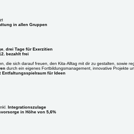
zt
ttung in allen Gruppen
ge
,
drei Tage für Exerzitien
2. bezahlt frei
n, die sich darauf freuen, den Kita-Alltag mit dir zu gestalten, sowie r
ren
durch ein eigenes Fortbildungsmanagement, innovative Projekte u
t Entfaltungsspielraum für Ideen
nkl.
Integrationszulage
rsvorsorge in Höhe von 5,6%